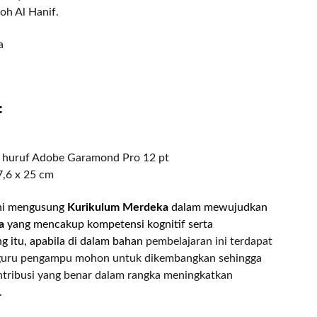
oh Al Hanif.
a
:
 huruf Adobe Garamond Pro 12 pt
17,6 x 25 cm
ini mengusung
Kurikulum Merdeka
dalam mewujudkan
a
yang mencakup kompetensi kognitif serta
ng itu, apabila di dalam bahan
pembelajaran ini terdapat
guru pengampu mohon untuk dikembangkan sehingga
tribusi yang benar dalam rangka meningkatkan
.