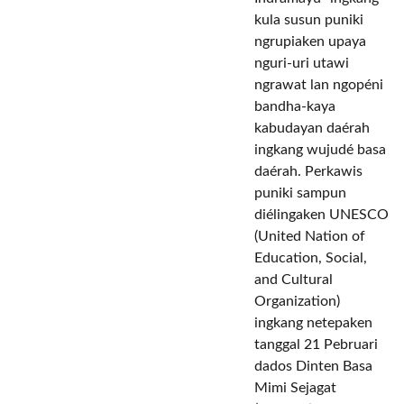
kula susun puniki
ngrupiaken upaya
nguri-uri utawi
ngrawat lan ngopéni
bandha-kaya
kabudayan daérah
ingkang wujudé basa
daérah. Perkawis
puniki sampun
diélingaken UNESCO
(United Nation of
Education, Social,
and Cultural
Organization)
ingkang netepaken
tanggal 21 Pebruari
dados Dinten Basa
Mimi Sejagat