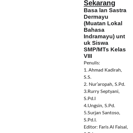
Sekarang
Basa lan Sastra
Dermayu
(Muatan Lokal
Bahasa
Indramayu)
unt
uk Siswa
SMP/MTs Kelas
VIII
Penulis:
1.
Ahmad Kadirah,
S.S.
2.
Nur’aropah, S.Pd.
3.Rurry Septyani,
S.Pd.I
4.Ungsin, S.Pd.
5.Surjan Santoso,
S.Pd.I.
Editor: Faris Al Faisal,