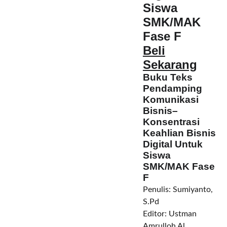
Siswa
SMK/MAK
Fase F
Beli
Sekarang
Buku Teks
Pendamping
Komunikasi
Bisnis–
Konsentrasi
Keahlian Bisnis
Digital Untuk
Siswa
SMK/MAK Fase
F
Penulis: Sumiyanto,
S.Pd
Editor:
Ustman
Amrulloh Al