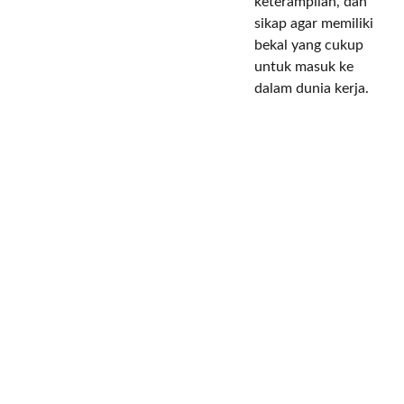
keterampilan, dan
sikap agar memiliki
bekal yang cukup
untuk masuk ke
dalam dunia kerja.
PERUSAH
BISNIS 
AAN
KAMI