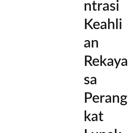
ntrasi
Keahli
an
Rekaya
sa
Perang
kat